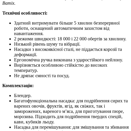
Bamix.
Технічні особливості:
Здатний витримувати більше 5 хвилин безперервної
роботи, оснащений автоматичним захистом від
навантаження.
2 режими швидкості: 18 000 і 22 000 обертів за хвилину.
Низький рівень шуму та вібрації.
Насадки з високоякісної сталі, не піддається корозії та
деформації.
Ергономічна ручка виконана з ударостійкого нейлону.
Вирізняється особливою стійкістю до високих
температур.
Не дряпає ємності та посуд.
Комплектація:
Блендер.
Багатофункціональна насадка: для подрібнення сирих та
варених овочів, фруктів, ягід, як свіжих, так і
заморожених, вареного м’яса, для приготування пюре,
морозива. Підходить для подрібнення твердих спецій,
кави, кубиків льоду.
Насадка для перемішування: для змішування та збивання