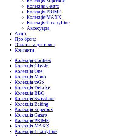
Колекція Superbox
Колекція Gastro
Колекція PRIME
Колекція MAXX
Колекція LuxuryLine
Аксесуари
Aкції
Про бренд
Оплата та доставка
Контакти
Колекція Cordless
Колекція Classic
Колекція One
Колекція Mono
Колекція toGo
Колекція DeLuxe
Колекція BBQ
Колекція SwissLine
Колекція Baking
Колекція Superbox
Колекція Gastro
Колекція PRIME
Колекція MAXX
Колекція LuxuryLine