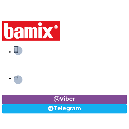
bamix® Україна
+38 093 002-0-777
(Viber, Telegram)
shop@bamix.in.ua
Viber
Telegram