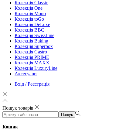
Колекція Classic
Колекція One
Колекція Mono
Колекція toGo
Колекція DeLuxe
Колекція BBQ
Колекція SwissLine
Колекція Baking
Колекція Superbox
Колекція Gastro
Колекція PRIME
Колекція MAXX
Колекція LuxuryLine
Аксесуари
Вхід / Реєстрація
Пошук товарів
Пошук
Кошик