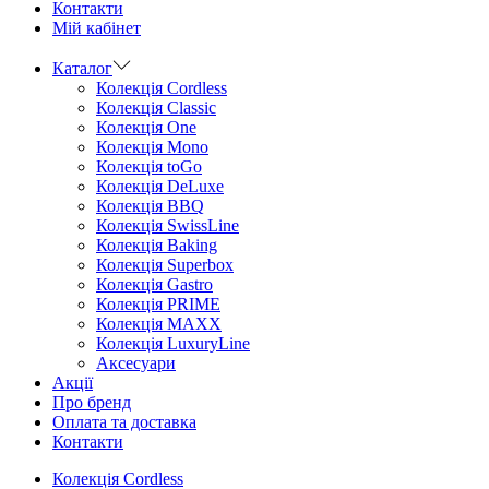
Контакти
Мій кабінет
Каталог
Колекція Cordless
Колекція Classic
Колекція One
Колекція Mono
Колекція toGo
Колекція DeLuxe
Колекція BBQ
Колекція SwissLine
Колекція Baking
Колекція Superbox
Колекція Gastro
Колекція PRIME
Колекція MAXX
Колекція LuxuryLine
Аксесуари
Aкції
Про бренд
Оплата та доставка
Контакти
Колекція Cordless