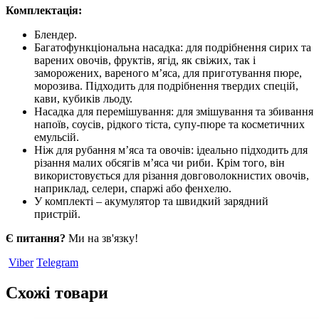
Комплектація:
Блендер.
Багатофункціональна насадка: для подрібнення сирих та
варених овочів, фруктів, ягід, як свіжих, так і
заморожених, вареного м’яса, для приготування пюре,
морозива. Підходить для подрібнення твердих спецій,
кави, кубиків льоду.
Насадка для перемішування: для змішування та збивання
напоїв, соусів, рідкого тіста, супу-пюре та косметичних
емульсій.
Ніж для рубання м’яса та овочів: ідеально підходить для
різання малих обсягів м’яса чи риби. Крім того, він
використовується для різання довговолокнистих овочів,
наприклад, селери, спаржі або фенхелю.
У комплекті – акумулятор та швидкий зарядний
пристрій.
Є питання?
Ми на зв'язку!
Viber
Telegram
Схожі товари