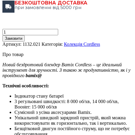
БЕЗКОШТОВНА ДОСТАВКА
при замовленні від 5000 грн
Замовити
Артикул:
1132.021
Категорія:
Колекція Cordless
Про товар
Новий бездротовий блендер Bamix Cordless – це ідеальний
інструмент для зручності. З такою ж продуктивністю, як і у
провідного
bamix@
Технічні особливості:
Індикатор стану батареї
3 регульовані швидкості: 8 000 об/хв, 14 000 об/хв,
Booster: 15 000 об/хв
Сумісний з усіма аксесуарами Bamix.
Унікальний швидкий зарядний пристрій, який можна
використовувати як горизонтально, так і вертикально.
Безщітковий двигун постійного струму, що не потребує
обслуговування