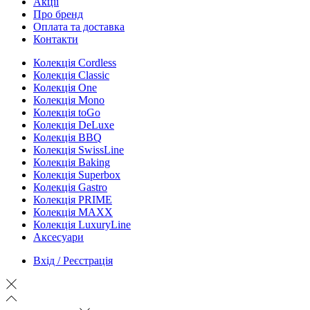
Aкції
Про бренд
Оплата та доставка
Контакти
Колекція Cordless
Колекція Classic
Колекція One
Колекція Mono
Колекція toGo
Колекція DeLuxe
Колекція BBQ
Колекція SwissLine
Колекція Baking
Колекція Superbox
Колекція Gastro
Колекція PRIME
Колекція MAXX
Колекція LuxuryLine
Аксесуари
Вхід / Реєстрація