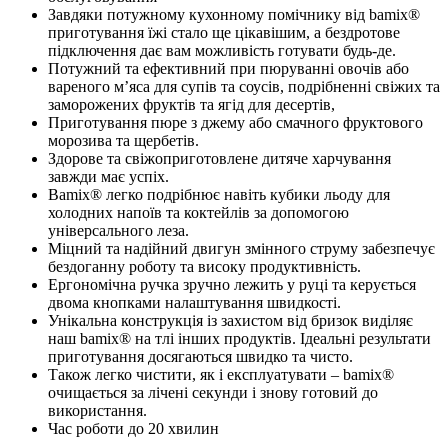
Завдяки потужному кухонному помічнику від bamix®
приготування їжі стало ще цікавішим, а бездротове
підключення дає вам можливість готувати будь-де.
Потужний та ефективний при пюруванні овочів або
вареного м’яса для супів та соусів, подрібненні свіжих та
заморожених фруктів та ягід для десертів,
Приготування пюре з джему або смачного фруктового
морозива та щербетів.
Здорове та свіжоприготовлене дитяче харчування
завжди має успіх.
Bamix® легко подрібнює навіть кубики льоду для
холодних напоїв та коктейлів за допомогою
універсального леза.
Міцний та надійний двигун змінного струму забезпечує
бездоганну роботу та високу продуктивність.
Ергономічна ручка зручно лежить у руці та керується
двома кнопками налаштування швидкості.
Унікальна конструкція із захистом від бризок виділяє
наш bamix® на тлі інших продуктів. Ідеальні результати
приготування досягаються швидко та чисто.
Також легко чистити, як і експлуатувати – bamix®
очищається за лічені секунди і знову готовий до
використання.
Час роботи до 20 хвилин