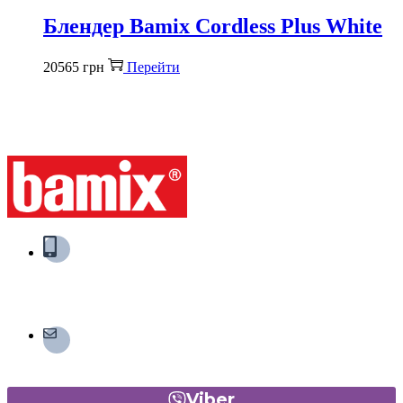
Блендер Bamix Cordless Plus White
20565
грн
Перейти
bamix® Україна
+38 093 002-0-777
(Viber, Telegram)
shop@bamix.in.ua
Viber