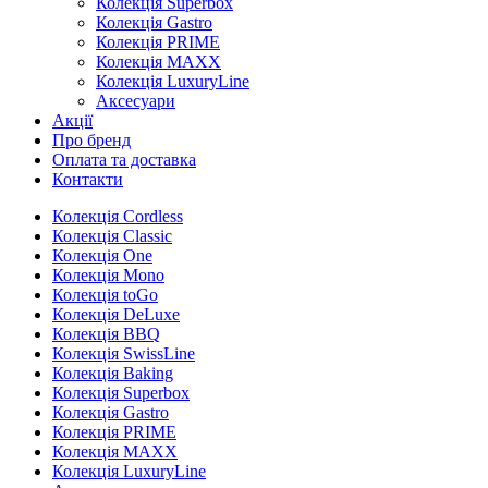
Колекція Superbox
Колекція Gastro
Колекція PRIME
Колекція MAXX
Колекція LuxuryLine
Аксесуари
Aкції
Про бренд
Оплата та доставка
Контакти
Колекція Cordless
Колекція Classic
Колекція One
Колекція Mono
Колекція toGo
Колекція DeLuxe
Колекція BBQ
Колекція SwissLine
Колекція Baking
Колекція Superbox
Колекція Gastro
Колекція PRIME
Колекція MAXX
Колекція LuxuryLine