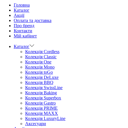
Головна
Каталог
Aкції
Оплата та доставка
Про бренд
Контакти
Мій кабінет
Каталог
Колекція Cordless
Колекція Classic
Колекція One
Колекція Mono
Колекція toGo
Колекція DeLuxe
Колекція BBQ
Колекція SwissLine
Колекція Baking
Колекція Superbox
Колекція Gastro
Колекція PRIME
Колекція MAXX
Колекція LuxuryLine
Аксесуари